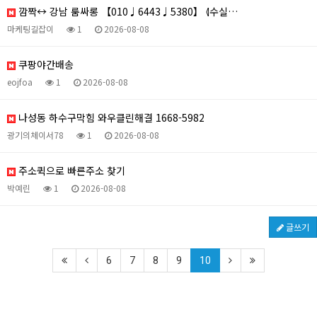
깜짝↔ 강남 룸싸롱 【010♩6443♩5380】 ⦉수실…
마케팅길잡이
1
2026-08-08
쿠팡야간배송
eojfoa
1
2026-08-08
나성동 하수구막힘 와우클린해결 1668-5982
광기의체이서78
1
2026-08-08
주소퀵으로 빠른주소 찾기
박예린
1
2026-08-08
글쓰기
6
7
8
9
10