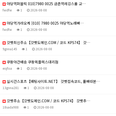
야당역퍼블릭 010]7980 0025 금촌역레깅스룸 교…
fwdfw
1
2026-08-08
야당역가라오케 [010] 7980 0025 야당역노래빠…
fwdfw
1
2026-08-08
갓벳최신주소【갓벳도메인.COM / 코드 KPS74】 갓…
9gnna145
1
2026-08-08
쿠팡야간배송 쿠팡퀵플렉스대리점
eojfoa
1
2026-08-08
실시간스포츠【배팅사이트.NET】 갓벳접속코드, 풀빠따본…
13gnna281
1
2026-08-08
갓벳주소【갓벳도메인.COM / 코드 KPS74】 갓벳추…
18sada988
1
2026-08-08