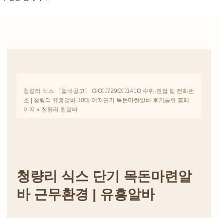
청량리 식스 〔알바공고〕 OlO⛶729O⛶141O 수위·면접 팁 전화번
호 | 청량리 유흥알바 30대 여자단기 목돈마련알바 후기공유 홈페
이지 ◗ 청량리 퀸알바
청량리 식스 단기 목돈마련알
바 근무환경 | 유흥알바