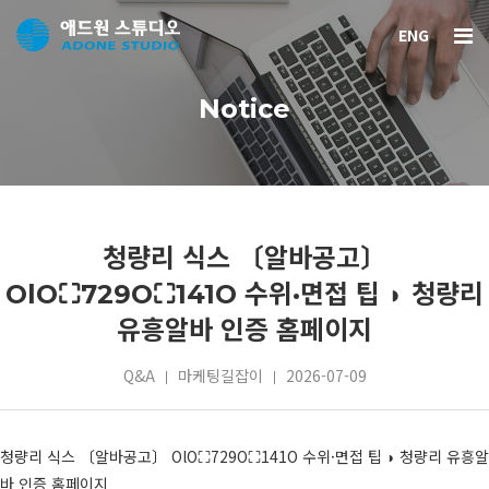
ENG
Notice
청량리 식스 〔알바공고〕
OlO⛶729O⛶141O 수위·면접 팁 ◗ 청량리
유흥알바 인증 홈페이지
Q&A
마케팅길잡이
2026-07-09
청량리 식스 〔알바공고〕 OlO⛶729O⛶141O 수위·면접 팁 ◗ 청량리 유흥알
바 인증 홈페이지