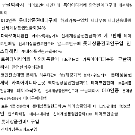
구글찌라시
톡아이디거래
안전한에그구매
테더코인비대면거래
페북해킹
의뢰
롯데상품권테더구매
010인증
해외카톡구입처
테더무통 테더전송대행
신세계상품권현금화94%
에그판매
다바오머니환전
신세계상품권현금화99
테더
카카오톡해킹가격
롯데상품권코인구입
인
코인매입
알트코인구매
신세계상품권코인구매
스타해킹
롯데상품권현금화94%
구글찌
트위터해킹의뢰
해외카톡판매
카톡아이디파는곳
fds푸는법
라시
안전한라우터판매
롯데상품권
코인전송대행
폰해킹
fds해킹가격
라우터판매
블랙키워드 의뢰
세탁
카톡아이디파는곳
백화점상품권현금화91
테더코인판매
트론리플
010인증
페이스북해킹
구글찌라시
전송대행
신세계상품권코인구매
롯데상
테더구매대행
품권현금화94
fds코
테더송금업체
롯데상품권현금화94
트론 리플 전송업체
테더코인판매함
인
테더코인송금
인스타해킹
신세계상품권현금화100
테더구매대행
롯데상품권비트구입
신세계상품권비트구입