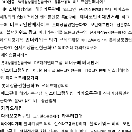
비트코인판매사이트
010인증
백화점상품권현금화97
유튜브공격
해외카톡판매
페이스북해킹의뢰
fds코인
페이스북
신세계상품권코인구매
테더코인비대면거래
해킹의뢰
fds가격제안
핸드폰인증
에그
톡ID구매
비트코인판매사이트
구매
롯데상품권현금화98
보안에그판매
신분증의
블랙키워드 광고
이더리움 리플 모든코인구입
쓰
뢰
신세계상품권현금화92
언더키워드 의뢰
레드해킹가격
쓰레드해킹
롯데상품권현
페이스북해킹의뢰
신세계상품권현금화97
금화91
톡ID거래 해외카톡구매
해외송금서비스
테더구매 테더판매
DB해커텔레그램
롯데상품권현금화98
인스타그램해킹
인스타해킹의
이더리움 리플 모든코인현금화
리플코인판매
페이스북해킹가격
뢰
롯데상품권현금화95
쓰레드해킹의뢰
에그판매
인스타그램해킹
카카오톡구매
해외카톡생성
신세계상품권현
금화95
비트송금업체
블랙키워드
카카오해킹
다바오포커구입
라우터판매
모바일신분증제작
블랙키워드 의뢰
보안
블랙키워드 의뢰
톡아이디거래
인스타그램해킹의뢰
에그구매
백화점상품권현금화98
카톡아이디판매
트위터해킹의뢰
신세계상