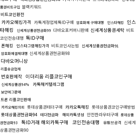
블랙키워드
품권비트구입
비트코인환전
인스
카카오해킹가격
카톡계정업체톡ID구매
암호화폐 구매대행
인스타해킹
타해킹
신세계상품권세탁
다바오포커머니판매
비트
신세계상품권현금화99
톡ID구매
코인전송대행
폰해킹
비트코인사는법
인스타그램해킹가격
신세계상품권현금화91
신세계상품권현금화98
암호화폐결제대행
다바오머니상
리플송금업체
이더리움 리플코인구매
번호판제작
카톡해커텔레그램
신세계상품권94%
보안에그판매
트론 리플코인판매
롯데상품권테더구매
카카오톡해킹
롯데상품권코인구매방법
카카오해킹의뢰
롯데상품권현금화94
안전한라우터구매
테더현금화
해외카톡생성
롯데상품
톡ID거래 해외카톡구매
코인전송대행
신세계
유튜브공격
권현금화93
상품권현금화90