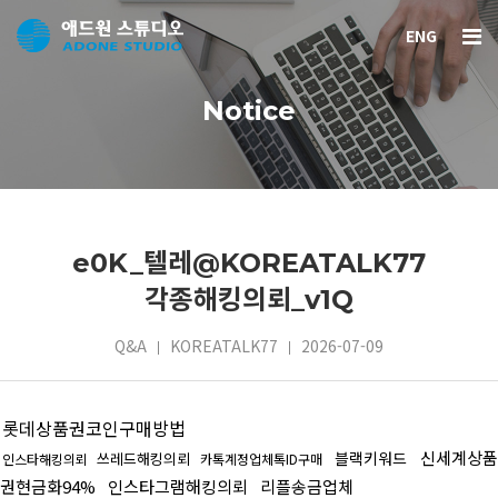
ENG
Notice
e0K_텔레@KOREATALK77
각종해킹의뢰_v1Q
Q&A
KOREATALK77
2026-07-09
롯데상품권코인구매방법
신세계상품
블랙키워드
쓰레드해킹의뢰
인스타해킹의뢰
카톡계정업체톡ID구매
권현금화94%
인스타그램해킹의뢰
리플송금업체